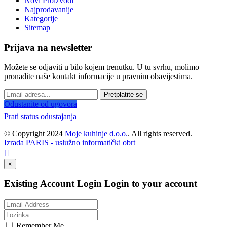
Novi Proizvodi
Najprodavanije
Kategorije
Sitemap
Prijava na newsletter
Možete se odjaviti u bilo kojem trenutku. U tu svrhu, molimo
pronađite naše kontakt informacije u pravnim obavijestima.
Pretplatite se
Odustanite od ugovora
Prati status odustajanja
© Copyright 2024
Moje kuhinje d.o.o.
. All rights reserved.
Izrada PARIS - uslužno informatički obrt

×
Existing Account Login
Login to your account
Remember Me