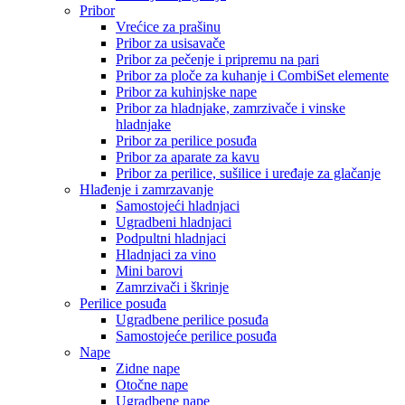
Pribor
Vrećice za prašinu
Pribor za usisavače
Pribor za pečenje i pripremu na pari
Pribor za ploče za kuhanje i CombiSet elemente
Pribor za kuhinjske nape
Pribor za hladnjake, zamrzivače i vinske
hladnjake
Pribor za perilice posuđa
Pribor za aparate za kavu
Pribor za perilice, sušilice i uređaje za glačanje
Hlađenje i zamrzavanje
Samostojeći hladnjaci
Ugradbeni hladnjaci
Podpultni hladnjaci
Hladnjaci za vino
Mini barovi
Zamrzivači i škrinje
Perilice posuđa
Ugradbene perilice posuđa
Samostojeće perilice posuđa
Nape
Zidne nape
Otočne nape
Ugradbene nape