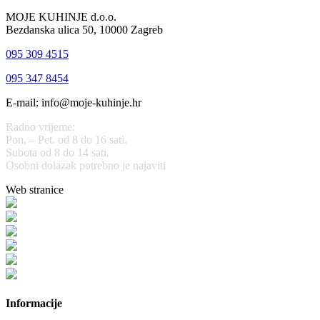
MOJE KUHINJE d.o.o.
Bezdanska ulica 50, 10000 Zagreb
095 309 4515
095 347 8454
E-mail: info@moje-kuhinje.hr
Radno vrijeme:
Pon. – Pet. od 8 do 16 sati.
Subota od 8 do 14 sati.
Osobni dolazak potrebno je najaviti
Web stranice
www.stolarijamraz.com
www.stolarija-mraz.hr
bijela-tehnika.com.hr
bijela-tehnika.com.hr/miele-web-shop/
bijela-tehnika.com.hr/bora/
moje-kuhinje.hr
Informacije