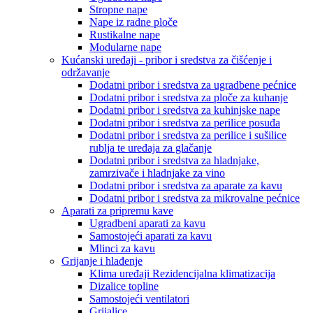
Stropne nape
Nape iz radne ploče
Rustikalne nape
Modularne nape
Kućanski uređaji - pribor i sredstva za čišćenje i
održavanje
Dodatni pribor i sredstva za ugradbene pećnice
Dodatni pribor i sredstva za ploče za kuhanje
Dodatni pribor i sredstva za kuhinjske nape
Dodatni pribor i sredstva za perilice posuđa
Dodatni pribor i sredstva za perilice i sušilice
rublja te uređaja za glačanje
Dodatni pribor i sredstva za hladnjake,
zamrzivače i hladnjake za vino
Dodatni pribor i sredstva za aparate za kavu
Dodatni pribor i sredstva za mikrovalne pećnice
Aparati za pripremu kave
Ugradbeni aparati za kavu
Samostojeći aparati za kavu
Mlinci za kavu
Grijanje i hlađenje
Klima uređaji Rezidencijalna klimatizacija
Dizalice topline
Samostojeći ventilatori
Grijalice