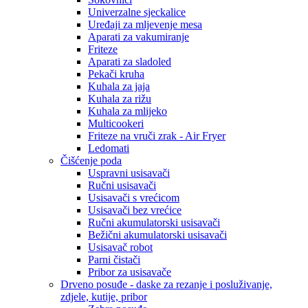
Univerzalne sjeckalice
Uređaji za mljevenje mesa
Aparati za vakumiranje
Friteze
Aparati za sladoled
Pekači kruha
Kuhala za jaja
Kuhala za rižu
Kuhala za mlijeko
Multicookeri
Friteze na vruči zrak - Air Fryer
Ledomati
Čišćenje poda
Uspravni usisavači
Ručni usisavači
Usisavači s vrećicom
Usisavači bez vrećice
Ručni akumulatorski usisavači
Bežični akumulatorski usisavači
Usisavač robot
Parni čistači
Pribor za usisavače
Drveno posuđe - daske za rezanje i posluživanje,
zdjele, kutije, pribor