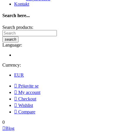
Kontakt
Search here...
Search products:
search
Language:
Currency:
EUR

Prijavite se

My account

Checkout

Wishlist

Compare
0

Blog