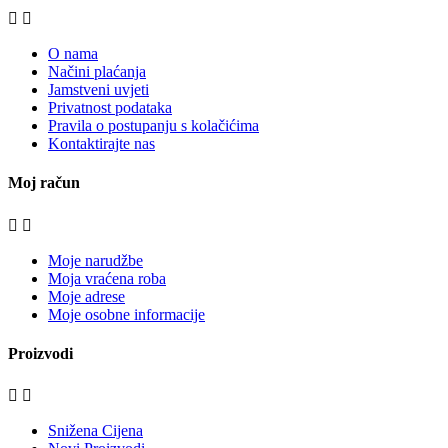


O nama
Načini plaćanja
Jamstveni uvjeti
Privatnost podataka
Pravila o postupanju s kolačićima
Kontaktirajte nas
Moj račun


Moje narudžbe
Moja vraćena roba
Moje adrese
Moje osobne informacije
Proizvodi


Snižena Cijena