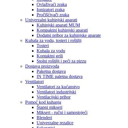
Ovlaživaći zraka
Ionizatori zraka
Pročišćivači zraka
Univerzalni kuhinjski aparati
Kuhinjski aparati MUM
Kompaktni kuhinjski aparati
Dodatni pribor za kuhinjske aparate
Kuhala za vodu, tosteri i roštilji
Tosteri
Kuhala za vodu
Kontaktni grili
Stolni roštilji i peći za pizzu
Dostava proizvoda
Paketna dostava
IN TIME paletna dostava
Ventilatori
Ventilatori za kućanstvo
Ventilatori industrijski
Ventilacijski pribor
Pomoć kod kuhanja
Štapni mikseri
Mikseri - ručni i samostojeći
Blenderi
Univerzalne rezalice
Sokovnici