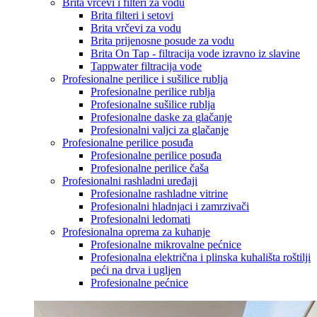
Brita vrčevi i filteri za vodu
Brita filteri i setovi
Brita vrčevi za vodu
Brita prijenosne posude za vodu
Brita On Tap - filtracija vode izravno iz slavine
Tappwater filtracija vode
Profesionalne perilice i sušilice rublja
Profesionalne perilice rublja
Profesionalne sušilice rublja
Profesionalne daske za glačanje
Profesionalni valjci za glačanje
Profesionalne perilice posuđa
Profesionalne perilice posuđa
Profesionalne perilice čaša
Profesionalni rashladni uređaji
Profesionalne rashladne vitrine
Profesionalni hladnjaci i zamrzivači
Profesionalni ledomati
Profesionalna oprema za kuhanje
Profesionalne mikrovalne pećnice
Profesionalna električna i plinska kuhališta roštilji
peći na drva i ugljen
Profesionalne pećnice