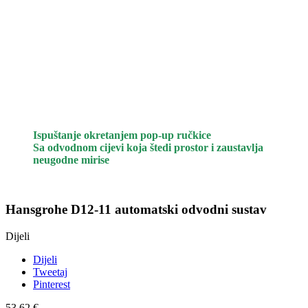
Ispuštanje okretanjem pop-up ručkice
Sa odvodnom cijevi koja štedi prostor i zaustavlja
neugodne mirise
Hansgrohe D12-11 automatski odvodni sustav
Dijeli
Dijeli
Tweetaj
Pinterest
53,62 €