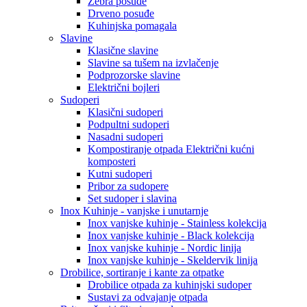
Zebra posuđe
Drveno posuđe
Kuhinjska pomagala
Slavine
Klasične slavine
Slavine sa tušem na izvlačenje
Podprozorske slavine
Električni bojleri
Sudoperi
Klasični sudoperi
Podpultni sudoperi
Nasadni sudoperi
Kompostiranje otpada Električni kućni
komposteri
Kutni sudoperi
Pribor za sudopere
Set sudoper i slavina
Inox Kuhinje - vanjske i unutarnje
Inox vanjske kuhinje - Stainless kolekcija
Inox vanjske kuhinje - Black kolekcija
Inox vanjske kuhinje - Nordic linija
Inox vanjske kuhinje - Skeldervik linija
Drobilice, sortiranje i kante za otpatke
Drobilice otpada za kuhinjski sudoper
Sustavi za odvajanje otpada