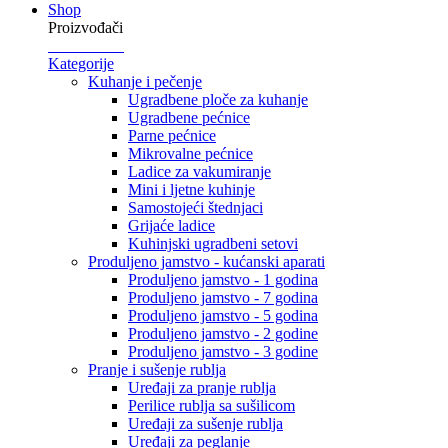
Shop
Proizvođači
Kategorije
Kuhanje i pečenje
Ugradbene ploče za kuhanje
Ugradbene pećnice
Parne pećnice
Mikrovalne pećnice
Ladice za vakumiranje
Mini i ljetne kuhinje
Samostojeći štednjaci
Grijaće ladice
Kuhinjski ugradbeni setovi
Produljeno jamstvo - kućanski aparati
Produljeno jamstvo - 1 godina
Produljeno jamstvo - 7 godina
Produljeno jamstvo - 5 godina
Produljeno jamstvo - 2 godine
Produljeno jamstvo - 3 godine
Pranje i sušenje rublja
Uređaji za pranje rublja
Perilice rublja sa sušilicom
Uređaji za sušenje rublja
Uređaji za peglanje