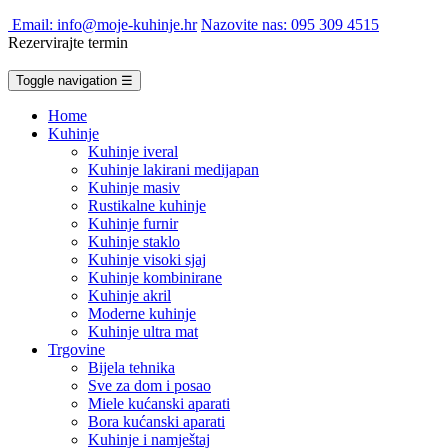
Email: info@moje-kuhinje.hr
Nazovite nas: 095 309 4515
Rezervirajte termin
Toggle navigation
☰
Home
Kuhinje
Kuhinje iveral
Kuhinje lakirani medijapan
Kuhinje masiv
Rustikalne kuhinje
Kuhinje furnir
Kuhinje staklo
Kuhinje visoki sjaj
Kuhinje kombinirane
Kuhinje akril
Moderne kuhinje
Kuhinje ultra mat
Trgovine
Bijela tehnika
Sve za dom i posao
Miele kućanski aparati
Bora kućanski aparati
Kuhinje i namještaj