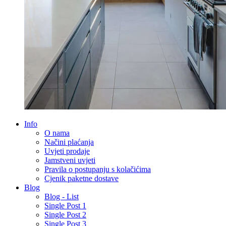
Info
O nama
Načini plaćanja
Uvjeti prodaje
Jamstveni uvjeti
Pravila o postupanju s kolačićima
Cjenik paketne dostave
Blog
Blog - List
Single Post 1
Single Post 2
Single Post 3