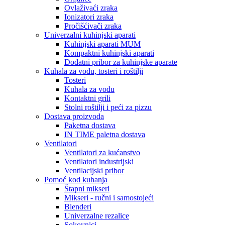
Ovlaživaći zraka
Ionizatori zraka
Pročišćivači zraka
Univerzalni kuhinjski aparati
Kuhinjski aparati MUM
Kompaktni kuhinjski aparati
Dodatni pribor za kuhinjske aparate
Kuhala za vodu, tosteri i roštilji
Tosteri
Kuhala za vodu
Kontaktni grili
Stolni roštilji i peći za pizzu
Dostava proizvoda
Paketna dostava
IN TIME paletna dostava
Ventilatori
Ventilatori za kućanstvo
Ventilatori industrijski
Ventilacijski pribor
Pomoć kod kuhanja
Štapni mikseri
Mikseri - ručni i samostojeći
Blenderi
Univerzalne rezalice
Sokovnici