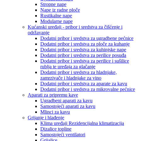
Stropne nape
Nape iz radne ploče
Rustikalne nape
Modularne nape
Kućanski uređaji - pribor i sredstva za čišćenje i
održavanje
Dodatni pribor i sredstva za ugradbene pećnice
Dodatni pribor i sredstva za ploče za kuhanje
Dodatni pribor i sredstva za kuhinjske nape
Dodatni pribor i sredstva za perilice posuđa
Dodatni pribor i sredstva za perilice i sušilice
rublja te uređaja za glačanje
Dodatni pribor i sredstva za hladnjake,
zamrzivače i hladnjake za vino
Dodatni pribor i sredstva za aparate za kavu
Dodatni pribor i sredstva za mikrovalne pećnice
Aparati za pripremu kave
Ugradbeni aparati za kavu
Samostojeći aparati za kavu
Mlinci za kavu
Grijanje i hlađenje
Klima uređaji Rezidencijalna klimatizacija
Dizalice topline
Samostojeći ventilatori
Grijalice