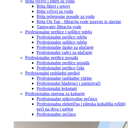
Brita vrčevi i filteri za vodu
Brita filteri i setovi
Brita vrčevi za vodu
Brita prijenosne posude za vodu
Brita On Tap - filtracija vode izravno iz slavine
Tappwater filtracija vode
Profesionalne perilice i sušilice rublja
Profesionalne perilice rublja
Profesionalne sušilice rublja
Profesionalne daske za glačanje
Profesionalni valjci za glačanje
Profesionalne perilice posuđa
Profesionalne perilice posuđa
Profesionalne perilice čaša
Profesionalni rashladni uređaji
Profesionalne rashladne vitrine
Profesionalni hladnjaci i zamrzivači
Profesionalni ledomati
Profesionalna oprema za kuhanje
Profesionalne mikrovalne pećnice
Profesionalna električna i plinska kuhališta roštilji
peći na drva i ugljen
Profesionalne pećnice