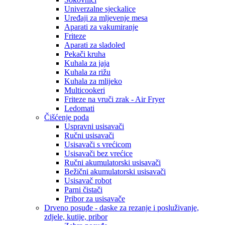
Univerzalne sjeckalice
Uređaji za mljevenje mesa
Aparati za vakumiranje
Friteze
Aparati za sladoled
Pekači kruha
Kuhala za jaja
Kuhala za rižu
Kuhala za mlijeko
Multicookeri
Friteze na vruči zrak - Air Fryer
Ledomati
Čišćenje poda
Uspravni usisavači
Ručni usisavači
Usisavači s vrećicom
Usisavači bez vrećice
Ručni akumulatorski usisavači
Bežični akumulatorski usisavači
Usisavač robot
Parni čistači
Pribor za usisavače
Drveno posuđe - daske za rezanje i posluživanje,
zdjele, kutije, pribor