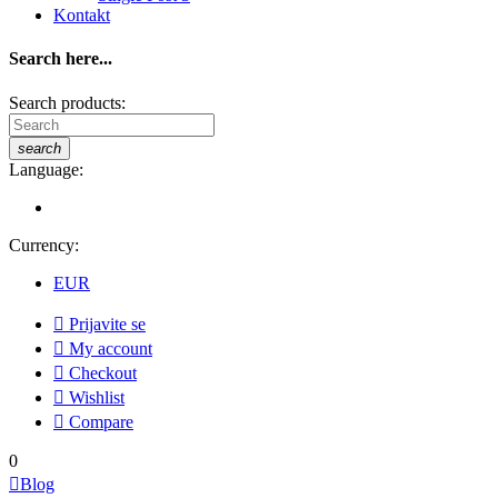
Kontakt
Search here...
Search products:
search
Language:
Currency:
EUR

Prijavite se

My account

Checkout

Wishlist

Compare
0

Blog