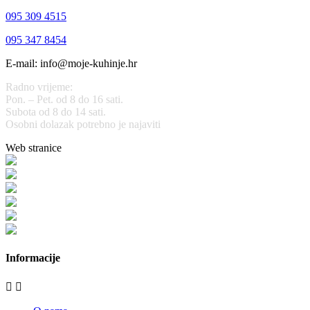
095 309 4515
095 347 8454
E-mail: info@moje-kuhinje.hr
Radno vrijeme:
Pon. – Pet. od 8 do 16 sati.
Subota od 8 do 14 sati.
Osobni dolazak potrebno je najaviti
Web stranice
www.stolarijamraz.com
www.stolarija-mraz.hr
bijela-tehnika.com.hr
bijela-tehnika.com.hr/miele-web-shop/
bijela-tehnika.com.hr/bora/
moje-kuhinje.hr
Informacije

