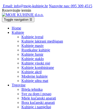
Email: info@moje-kuhinje.hr
Nazovite nas: 095 309 4515
Rezervirajte termin
Toggle navigation
☰
Home
Kuhinje
Kuhinje iveral
Kuhinje lakirani medijapan
Kuhinje masiv
Rustikalne kuhinje
Kuhinje furnir
Kuhinje staklo
Kuhinje visoki sjaj
Kuhinje kombinirane
Kuhinje akril
Moderne kuhinje
Kuhinje ultra mat
Trgovine
Bijela tehnika
Sve za dom i posao
Miele kućanski aparati
Bora kućanski aparati
Kuhinje i namještaj