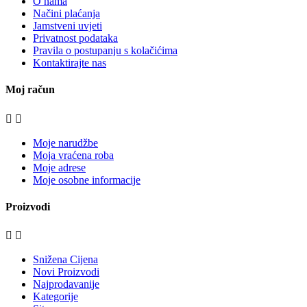
O nama
Načini plaćanja
Jamstveni uvjeti
Privatnost podataka
Pravila o postupanju s kolačićima
Kontaktirajte nas
Moj račun


Moje narudžbe
Moja vraćena roba
Moje adrese
Moje osobne informacije
Proizvodi


Snižena Cijena
Novi Proizvodi
Najprodavanije
Kategorije