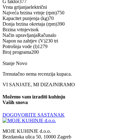
G faktor377
Vrsta grijanjaelektrični
Najveća brzina vrtnje (rpm)750
Kapacitet punjenja (kg)70
Donja brzina okretaja (rpm)390
Brzina vrtnjevisok
Način upravljanjaRačunalo
Napon na zahtjev (V)230 tri
Potrošnja vode (l)1279
Broj programa200
Stanje
Novo
Trenutačno nema recenzija kupaca.
VI SANJATE, MI DIZAJNIRAMO
Možemo vam izraditi kuhinju
Vaših snova
DOGOVORITE SASTANAK
MOJE KUHINJE d.o.o.
Bezdanska ulica 50, 10000 Zagreb