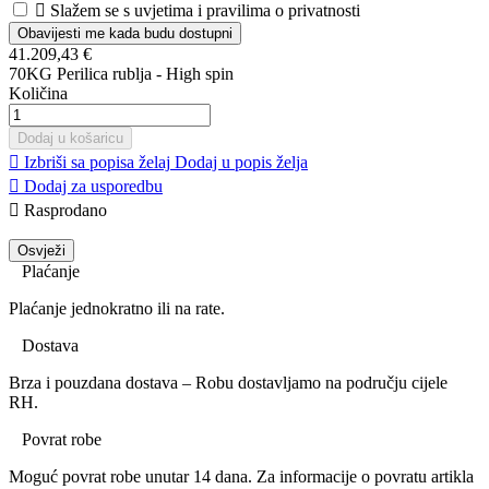

Slažem se s uvjetima i pravilima o privatnosti
Obavijesti me kada budu dostupni
41.209,43 €
70KG Perilica rublja - High spin
Količina
Dodaj u košaricu

Izbriši sa popisa želaj
Dodaj u popis želja

Dodaj za usporedbu

Rasprodano
Plaćanje
Plaćanje jednokratno ili na rate.
Dostava
Brza i pouzdana dostava – Robu dostavljamo na području cijele
RH.
Povrat robe
Moguć povrat robe unutar 14 dana. Za informacije o povratu artikla