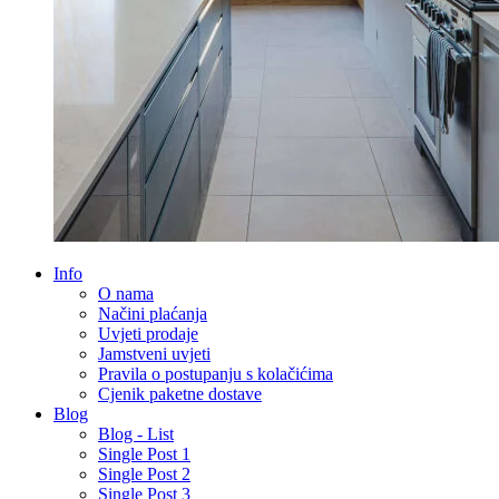
Info
O nama
Načini plaćanja
Uvjeti prodaje
Jamstveni uvjeti
Pravila o postupanju s kolačićima
Cjenik paketne dostave
Blog
Blog - List
Single Post 1
Single Post 2
Single Post 3