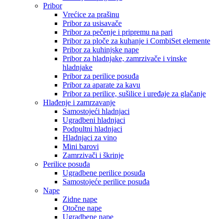
Pribor
Vrećice za prašinu
Pribor za usisavače
Pribor za pečenje i pripremu na pari
Pribor za ploče za kuhanje i CombiSet elemente
Pribor za kuhinjske nape
Pribor za hladnjake, zamrzivače i vinske
hladnjake
Pribor za perilice posuđa
Pribor za aparate za kavu
Pribor za perilice, sušilice i uređaje za glačanje
Hlađenje i zamrzavanje
Samostojeći hladnjaci
Ugradbeni hladnjaci
Podpultni hladnjaci
Hladnjaci za vino
Mini barovi
Zamrzivači i škrinje
Perilice posuđa
Ugradbene perilice posuđa
Samostojeće perilice posuđa
Nape
Zidne nape
Otočne nape
Ugradbene nape