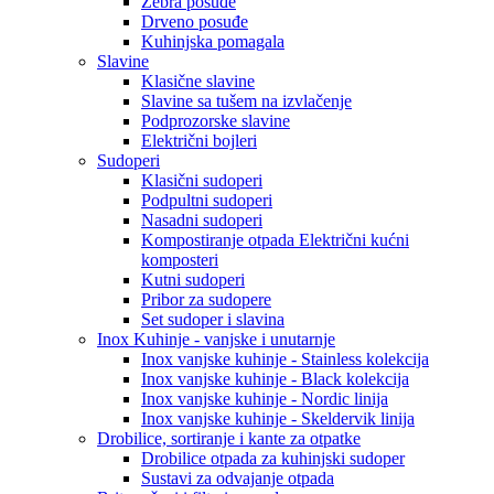
Zebra posuđe
Drveno posuđe
Kuhinjska pomagala
Slavine
Klasične slavine
Slavine sa tušem na izvlačenje
Podprozorske slavine
Električni bojleri
Sudoperi
Klasični sudoperi
Podpultni sudoperi
Nasadni sudoperi
Kompostiranje otpada Električni kućni
komposteri
Kutni sudoperi
Pribor za sudopere
Set sudoper i slavina
Inox Kuhinje - vanjske i unutarnje
Inox vanjske kuhinje - Stainless kolekcija
Inox vanjske kuhinje - Black kolekcija
Inox vanjske kuhinje - Nordic linija
Inox vanjske kuhinje - Skeldervik linija
Drobilice, sortiranje i kante za otpatke
Drobilice otpada za kuhinjski sudoper
Sustavi za odvajanje otpada