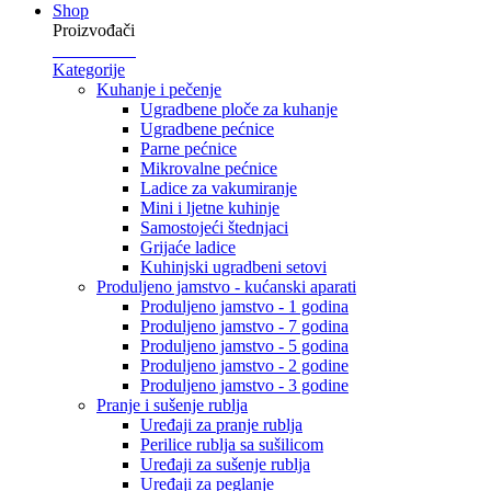
Shop
Proizvođači
Kategorije
Kuhanje i pečenje
Ugradbene ploče za kuhanje
Ugradbene pećnice
Parne pećnice
Mikrovalne pećnice
Ladice za vakumiranje
Mini i ljetne kuhinje
Samostojeći štednjaci
Grijaće ladice
Kuhinjski ugradbeni setovi
Produljeno jamstvo - kućanski aparati
Produljeno jamstvo - 1 godina
Produljeno jamstvo - 7 godina
Produljeno jamstvo - 5 godina
Produljeno jamstvo - 2 godine
Produljeno jamstvo - 3 godine
Pranje i sušenje rublja
Uređaji za pranje rublja
Perilice rublja sa sušilicom
Uređaji za sušenje rublja
Uređaji za peglanje