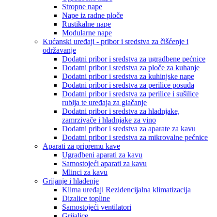
Stropne nape
Nape iz radne ploče
Rustikalne nape
Modularne nape
Kućanski uređaji - pribor i sredstva za čišćenje i
održavanje
Dodatni pribor i sredstva za ugradbene pećnice
Dodatni pribor i sredstva za ploče za kuhanje
Dodatni pribor i sredstva za kuhinjske nape
Dodatni pribor i sredstva za perilice posuđa
Dodatni pribor i sredstva za perilice i sušilice
rublja te uređaja za glačanje
Dodatni pribor i sredstva za hladnjake,
zamrzivače i hladnjake za vino
Dodatni pribor i sredstva za aparate za kavu
Dodatni pribor i sredstva za mikrovalne pećnice
Aparati za pripremu kave
Ugradbeni aparati za kavu
Samostojeći aparati za kavu
Mlinci za kavu
Grijanje i hlađenje
Klima uređaji Rezidencijalna klimatizacija
Dizalice topline
Samostojeći ventilatori
Grijalice