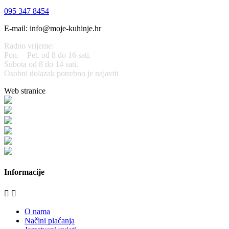
095 347 8454
E-mail: info@moje-kuhinje.hr
Radno vrijeme:
Pon. – Pet. od 8 do 16 sati.
Subota od 8 do 14 sati.
Osobni dolazak potrebno je najaviti
Web stranice
www.stolarijamraz.com
www.stolarija-mraz.hr
bijela-tehnika.com.hr
bijela-tehnika.com.hr/miele-web-shop/
bijela-tehnika.com.hr/bora/
moje-kuhinje.hr
Informacije


O nama
Načini plaćanja