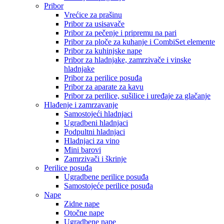
Pribor
Vrećice za prašinu
Pribor za usisavače
Pribor za pečenje i pripremu na pari
Pribor za ploče za kuhanje i CombiSet elemente
Pribor za kuhinjske nape
Pribor za hladnjake, zamrzivače i vinske
hladnjake
Pribor za perilice posuđa
Pribor za aparate za kavu
Pribor za perilice, sušilice i uređaje za glačanje
Hlađenje i zamrzavanje
Samostojeći hladnjaci
Ugradbeni hladnjaci
Podpultni hladnjaci
Hladnjaci za vino
Mini barovi
Zamrzivači i škrinje
Perilice posuđa
Ugradbene perilice posuđa
Samostojeće perilice posuđa
Nape
Zidne nape
Otočne nape
Ugradbene nape