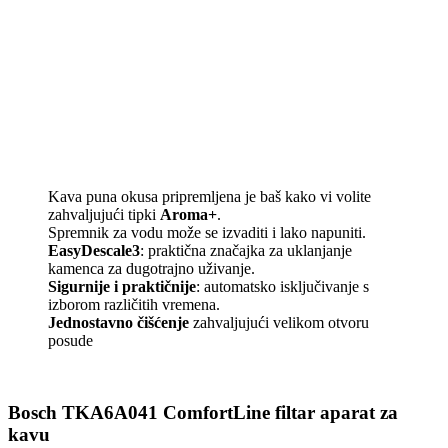
Kava puna okusa pripremljena je baš kako vi volite
zahvaljujući tipki
Aroma+
.
Spremnik za vodu može se izvaditi i lako napuniti.
EasyDescale3
: praktična značajka za uklanjanje
kamenca za dugotrajno uživanje.
Sigurnije i praktičnije
: automatsko isključivanje s
izborom različitih vremena.
Jednostavno čišćenje
zahvaljujući velikom otvoru
posude
Bosch TKA6A041 ComfortLine filtar aparat za
kavu