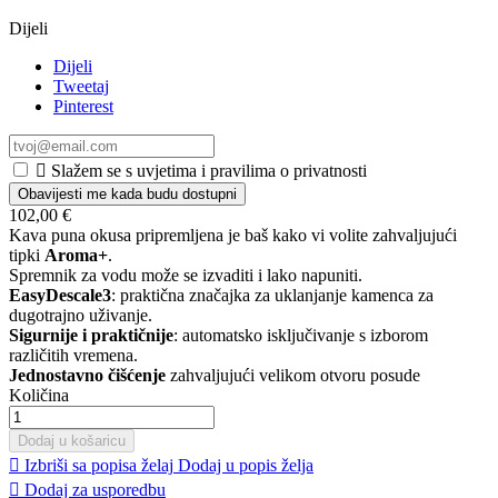
Dijeli
Dijeli
Tweetaj
Pinterest

Slažem se s uvjetima i pravilima o privatnosti
Obavijesti me kada budu dostupni
102,00 €
Kava puna okusa pripremljena je baš kako vi volite zahvaljujući
tipki
Aroma+
.
Spremnik za vodu može se izvaditi i lako napuniti.
EasyDescale3
: praktična značajka za uklanjanje kamenca za
dugotrajno uživanje.
Sigurnije i praktičnije
: automatsko isključivanje s izborom
različitih vremena.
Jednostavno čišćenje
zahvaljujući velikom otvoru posude
Količina
Dodaj u košaricu

Izbriši sa popisa želaj
Dodaj u popis želja

Dodaj za usporedbu