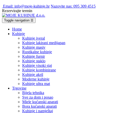
Email: info@moje-kuhinje.hr
Nazovite nas: 095 309 4515
Rezervirajte termin
Toggle navigation
☰
Home
Kuhinje
Kuhinje iveral
Kuhinje lakirani medijapan
Kuhinje masiv
Rustikalne kuhinje
Kuhinje furnir
Kuhinje staklo
Kuhinje visoki sjaj
Kuhinje kombinirane
Kuhinje akril
Moderne kuhinje
Kuhinje ultra mat
Trgovine
Bijela tehnika
Sve za dom i posao
Miele kućanski aparati
Bora kućanski aparati
Kuhinje i namještaj