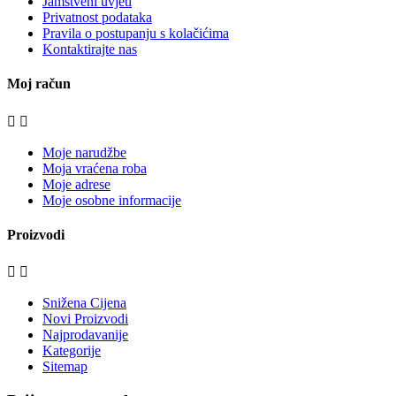
Jamstveni uvjeti
Privatnost podataka
Pravila o postupanju s kolačićima
Kontaktirajte nas
Moj račun


Moje narudžbe
Moja vraćena roba
Moje adrese
Moje osobne informacije
Proizvodi


Snižena Cijena
Novi Proizvodi
Najprodavanije
Kategorije
Sitemap