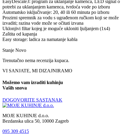
EasyDescale3: program za uklanjanje kamenca, LED signal o
potrebi za uklanjanjem kamenca, tvrdoća vode po izboru
Automatsko isključivanje: 20, 40 ili 60 minuta po izboru
Prozirni spremnik za vodu s ugrađenom ručkom koji se može
izvaditi; razina vode može se očitati izvana
Uklonjivi filtar kojeg je moguće ukloniti ljuljanjem (1x4)
Zaštita od kapanja
Easy storage: ladica za namatanje kabla
Stanje
Novo
Trenutačno nema recenzija kupaca.
VI SANJATE, MI DIZAJNIRAMO
Možemo vam izraditi kuhinju
Vaših snova
DOGOVORITE SASTANAK
MOJE KUHINJE d.o.o.
Bezdanska ulica 50, 10000 Zagreb
095 309 4515