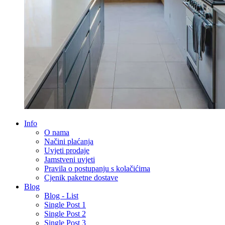
Info
O nama
Načini plaćanja
Uvjeti prodaje
Jamstveni uvjeti
Pravila o postupanju s kolačićima
Cjenik paketne dostave
Blog
Blog - List
Single Post 1
Single Post 2
Single Post 3