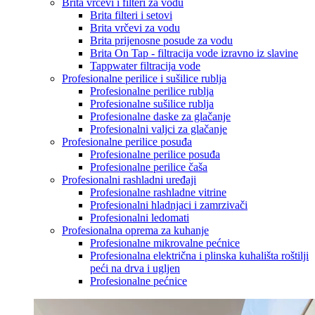
Brita vrčevi i filteri za vodu
Brita filteri i setovi
Brita vrčevi za vodu
Brita prijenosne posude za vodu
Brita On Tap - filtracija vode izravno iz slavine
Tappwater filtracija vode
Profesionalne perilice i sušilice rublja
Profesionalne perilice rublja
Profesionalne sušilice rublja
Profesionalne daske za glačanje
Profesionalni valjci za glačanje
Profesionalne perilice posuđa
Profesionalne perilice posuđa
Profesionalne perilice čaša
Profesionalni rashladni uređaji
Profesionalne rashladne vitrine
Profesionalni hladnjaci i zamrzivači
Profesionalni ledomati
Profesionalna oprema za kuhanje
Profesionalne mikrovalne pećnice
Profesionalna električna i plinska kuhališta roštilji
peći na drva i ugljen
Profesionalne pećnice