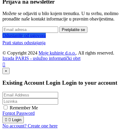
Prijava na newsletter
Možete se odjaviti u bilo kojem trenutku. U tu svrhu, molimo
pronađite naše kontakt informacije u pravnim obavijestima.
Pretplatite se
Odustanite od ugovora
Prati status odustajanja
© Copyright 2024
Moje kuhinje d.o.o.
. All rights reserved.
Izrada PARIS - uslužno informatički obrt

×
Existing Account Login
Login to your account
Remember Me
Forgot Password


Login
No account? Create one here