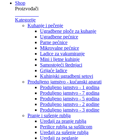
Shop
Proizvođači
Kategorije
Kuhanje i pečenje
Ugradbene ploče za kuhanje
Ugradbene pećnice
Parne pećnice
Mikrovalne pećnice
Ladice za vakumiranje
Mini i ljetne kuhinje
Samostojeći štednjaci
Grijaće ladice
Kuhinjski ugradbeni setovi
Produljeno jamstvo - kućanski aparati
Produljeno jamstvo - 1 godina
Produljeno jamstvo - 7 godina
Produljeno jamstvo - 5 godina
Produljeno jamstvo - 2 godine
Produljeno jamstvo - 3 godine
Pranje i sušenje rublja
Uređaji za pranje rublja
Perilice rublja sa sušilicom
Uređaji za sušenje rublja
Uređaji za peglanje