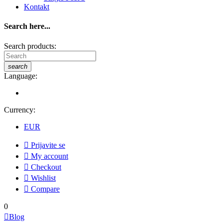
Kontakt
Search here...
Search products:
search
Language:
Currency:
EUR

Prijavite se

My account

Checkout

Wishlist

Compare
0

Blog