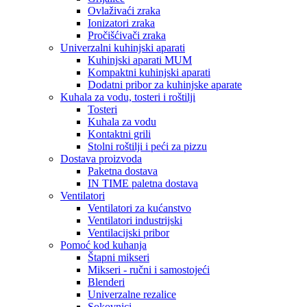
Ovlaživaći zraka
Ionizatori zraka
Pročišćivači zraka
Univerzalni kuhinjski aparati
Kuhinjski aparati MUM
Kompaktni kuhinjski aparati
Dodatni pribor za kuhinjske aparate
Kuhala za vodu, tosteri i roštilji
Tosteri
Kuhala za vodu
Kontaktni grili
Stolni roštilji i peći za pizzu
Dostava proizvoda
Paketna dostava
IN TIME paletna dostava
Ventilatori
Ventilatori za kućanstvo
Ventilatori industrijski
Ventilacijski pribor
Pomoć kod kuhanja
Štapni mikseri
Mikseri - ručni i samostojeći
Blenderi
Univerzalne rezalice
Sokovnici