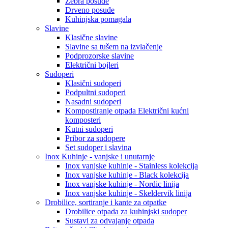
Zebra posuđe
Drveno posuđe
Kuhinjska pomagala
Slavine
Klasične slavine
Slavine sa tušem na izvlačenje
Podprozorske slavine
Električni bojleri
Sudoperi
Klasični sudoperi
Podpultni sudoperi
Nasadni sudoperi
Kompostiranje otpada Električni kućni
komposteri
Kutni sudoperi
Pribor za sudopere
Set sudoper i slavina
Inox Kuhinje - vanjske i unutarnje
Inox vanjske kuhinje - Stainless kolekcija
Inox vanjske kuhinje - Black kolekcija
Inox vanjske kuhinje - Nordic linija
Inox vanjske kuhinje - Skeldervik linija
Drobilice, sortiranje i kante za otpatke
Drobilice otpada za kuhinjski sudoper
Sustavi za odvajanje otpada