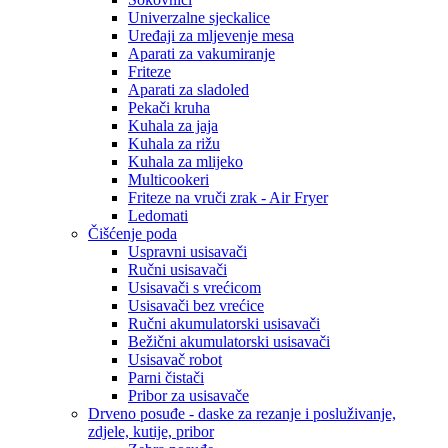
Univerzalne sjeckalice
Uređaji za mljevenje mesa
Aparati za vakumiranje
Friteze
Aparati za sladoled
Pekači kruha
Kuhala za jaja
Kuhala za rižu
Kuhala za mlijeko
Multicookeri
Friteze na vruči zrak - Air Fryer
Ledomati
Čišćenje poda
Uspravni usisavači
Ručni usisavači
Usisavači s vrećicom
Usisavači bez vrećice
Ručni akumulatorski usisavači
Bežični akumulatorski usisavači
Usisavač robot
Parni čistači
Pribor za usisavače
Drveno posuđe - daske za rezanje i posluživanje,
zdjele, kutije, pribor