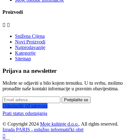
Proizvodi


Snižena Cijena
Novi Proizvodi
Najprodavanije
Kategorije
Sitemap
Prijava na newsletter
Možete se odjaviti u bilo kojem trenutku. U tu svrhu, molimo
pronađite naše kontakt informacije u pravnim obavijestima.
Pretplatite se
Odustanite od ugovora
Prati status odustajanja
© Copyright 2024
Moje kuhinje d.o.o.
. All rights reserved.
Izrada PARIS - uslužno informatički obrt
