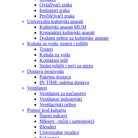
Ovlaživaći zraka
Ionizatori zraka
Pročišćivači zraka
Univerzalni kuhinjski aparati
Kuhinjski aparati MUM
Kompaktni kuhinjski aparati
Dodatni pribor za kuhinjske aparate
Kuhala za vodu, tosteri i roštilji
Tosteri
Kuhala za vodu
Kontaktni grili
Stolni roštilji i peći za pizzu
Dostava proizvoda
Paketna dostava
IN TIME paletna dostava
Ventilatori
Ventilatori za kućanstvo
Ventilatori industrijski
Ventilacijski pribor
Pomoć kod kuhanja
Štapni mikseri
Mikseri - ručni i samostojeći
Blenderi
Univerzalne rezalice
Sokovnici