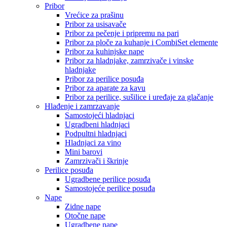
Pribor
Vrećice za prašinu
Pribor za usisavače
Pribor za pečenje i pripremu na pari
Pribor za ploče za kuhanje i CombiSet elemente
Pribor za kuhinjske nape
Pribor za hladnjake, zamrzivače i vinske
hladnjake
Pribor za perilice posuđa
Pribor za aparate za kavu
Pribor za perilice, sušilice i uređaje za glačanje
Hlađenje i zamrzavanje
Samostojeći hladnjaci
Ugradbeni hladnjaci
Podpultni hladnjaci
Hladnjaci za vino
Mini barovi
Zamrzivači i škrinje
Perilice posuđa
Ugradbene perilice posuđa
Samostojeće perilice posuđa
Nape
Zidne nape
Otočne nape
Ugradbene nape