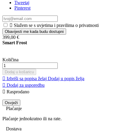
Tweetaj
Pinterest

Slažem se s uvjetima i pravilima o privatnosti
Obavijesti me kada budu dostupni
399,00 €
Smart Frost
Količina
Dodaj u košaricu

Izbriši sa popisa želaj
Dodaj u popis želja

Dodaj za usporedbu

Rasprodano
Plaćanje
Plaćanje jednokratno ili na rate.
Dostava