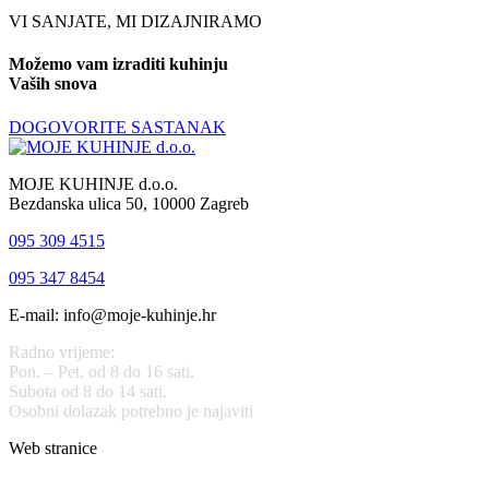
VI SANJATE, MI DIZAJNIRAMO
Možemo vam izraditi kuhinju
Vaših snova
DOGOVORITE SASTANAK
MOJE KUHINJE d.o.o.
Bezdanska ulica 50, 10000 Zagreb
095 309 4515
095 347 8454
E-mail: info@moje-kuhinje.hr
Radno vrijeme:
Pon. – Pet. od 8 do 16 sati.
Subota od 8 do 14 sati.
Osobni dolazak potrebno je najaviti
Web stranice
www.stolarijamraz.com
www.stolarija-mraz.hr