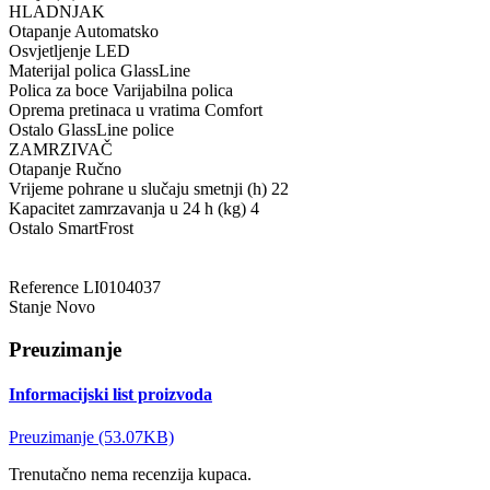
HLADNJAK
Otapanje Automatsko
Osvjetljenje LED
Materijal polica GlassLine
Polica za boce Varijabilna polica
Oprema pretinaca u vratima Comfort
Ostalo GlassLine police
ZAMRZIVAČ
Otapanje Ručno
Vrijeme pohrane u slučaju smetnji (h) 22
Kapacitet zamrzavanja u 24 h (kg) 4
Ostalo SmartFrost
Reference
LI0104037
Stanje
Novo
Preuzimanje
Informacijski list proizvoda
Preuzimanje (53.07KB)
Trenutačno nema recenzija kupaca.