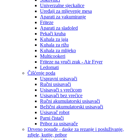
Univerzalne sjeckalice
Uređaji za mljevenje mesa
Aparati za vakumiranje
Friteze
Aparati za sladoled
Pekači kruha
Kuhala za jaja
Kuhala za rižu
Kuhala za mlijeko
Multicookeri
Friteze na vruči zrak - Air Fryer
Ledomati
Čišćenje poda
Uspravni usisavači
Ručni usisavači
Usisavači s vrećicom
Usisavači bez vrećice
Ručni akumulatorski usisavači
Bežični akumulatorski usisavači
Usisavač robot
Parni čistači
Pribor za usisavače
Drveno posuđe - daske za rezanje i posluživanje,
zdjele, kutije, pribor