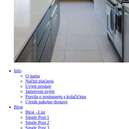
Info
O nama
Načini plaćanja
Uvjeti prodaje
Jamstveni uvjeti
Pravila o postupanju s kolačićima
Cjenik paketne dostave
Blog
Blog - List
Single Post 1
Single Post 2
Single Post 3