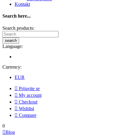
Kontakt
Search here...
Search products:
search
Language:
Currency:
EUR

Prijavite se

My account

Checkout

Wishlist

Compare
0

Blog