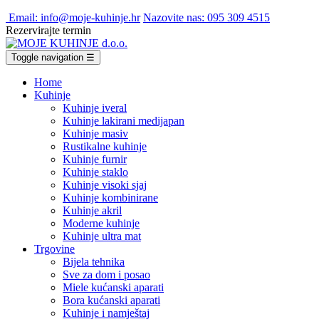
Email: info@moje-kuhinje.hr
Nazovite nas: 095 309 4515
Rezervirajte termin
Toggle navigation
☰
Home
Kuhinje
Kuhinje iveral
Kuhinje lakirani medijapan
Kuhinje masiv
Rustikalne kuhinje
Kuhinje furnir
Kuhinje staklo
Kuhinje visoki sjaj
Kuhinje kombinirane
Kuhinje akril
Moderne kuhinje
Kuhinje ultra mat
Trgovine
Bijela tehnika
Sve za dom i posao
Miele kućanski aparati
Bora kućanski aparati
Kuhinje i namještaj