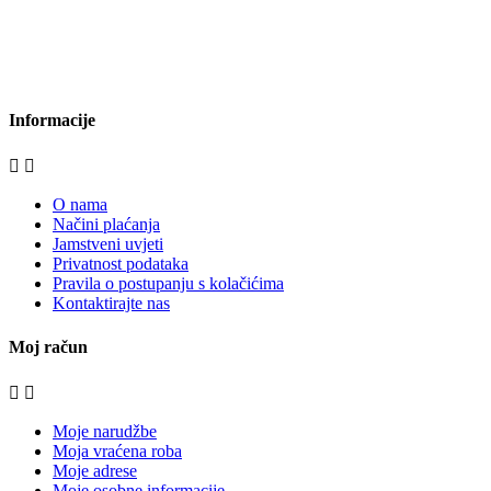
bijela-tehnika.com.hr
bijela-tehnika.com.hr/miele-web-shop/
bijela-tehnika.com.hr/bora/
moje-kuhinje.hr
Informacije


O nama
Načini plaćanja
Jamstveni uvjeti
Privatnost podataka
Pravila o postupanju s kolačićima
Kontaktirajte nas
Moj račun


Moje narudžbe
Moja vraćena roba
Moje adrese
Moje osobne informacije