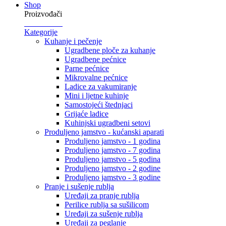
Shop
Proizvođači
Kategorije
Kuhanje i pečenje
Ugradbene ploče za kuhanje
Ugradbene pećnice
Parne pećnice
Mikrovalne pećnice
Ladice za vakumiranje
Mini i ljetne kuhinje
Samostojeći štednjaci
Grijaće ladice
Kuhinjski ugradbeni setovi
Produljeno jamstvo - kućanski aparati
Produljeno jamstvo - 1 godina
Produljeno jamstvo - 7 godina
Produljeno jamstvo - 5 godina
Produljeno jamstvo - 2 godine
Produljeno jamstvo - 3 godine
Pranje i sušenje rublja
Uređaji za pranje rublja
Perilice rublja sa sušilicom
Uređaji za sušenje rublja
Uređaji za peglanje