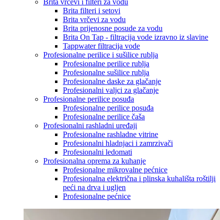
Brita vrčevi i filteri za vodu
Brita filteri i setovi
Brita vrčevi za vodu
Brita prijenosne posude za vodu
Brita On Tap - filtracija vode izravno iz slavine
Tappwater filtracija vode
Profesionalne perilice i sušilice rublja
Profesionalne perilice rublja
Profesionalne sušilice rublja
Profesionalne daske za glačanje
Profesionalni valjci za glačanje
Profesionalne perilice posuđa
Profesionalne perilice posuđa
Profesionalne perilice čaša
Profesionalni rashladni uređaji
Profesionalne rashladne vitrine
Profesionalni hladnjaci i zamrzivači
Profesionalni ledomati
Profesionalna oprema za kuhanje
Profesionalne mikrovalne pećnice
Profesionalna električna i plinska kuhališta roštilji
peći na drva i ugljen
Profesionalne pećnice