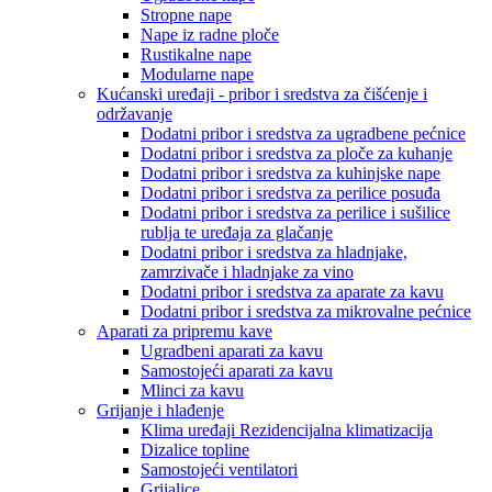
Stropne nape
Nape iz radne ploče
Rustikalne nape
Modularne nape
Kućanski uređaji - pribor i sredstva za čišćenje i
održavanje
Dodatni pribor i sredstva za ugradbene pećnice
Dodatni pribor i sredstva za ploče za kuhanje
Dodatni pribor i sredstva za kuhinjske nape
Dodatni pribor i sredstva za perilice posuđa
Dodatni pribor i sredstva za perilice i sušilice
rublja te uređaja za glačanje
Dodatni pribor i sredstva za hladnjake,
zamrzivače i hladnjake za vino
Dodatni pribor i sredstva za aparate za kavu
Dodatni pribor i sredstva za mikrovalne pećnice
Aparati za pripremu kave
Ugradbeni aparati za kavu
Samostojeći aparati za kavu
Mlinci za kavu
Grijanje i hlađenje
Klima uređaji Rezidencijalna klimatizacija
Dizalice topline
Samostojeći ventilatori
Grijalice