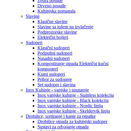
Zebra posuđe
Drveno posuđe
Kuhinjska pomagala
Slavine
Klasične slavine
Slavine sa tušem na izvlačenje
Podprozorske slavine
Električni bojleri
Sudoperi
Klasični sudoperi
Podpultni sudoperi
Nasadni sudoperi
Kompostiranje otpada Električni kućni
komposteri
Kutni sudoperi
Pribor za sudopere
Set sudoper i slavina
Inox Kuhinje - vanjske i unutarnje
Inox vanjske kuhinje - Stainless kolekcija
Inox vanjske kuhinje - Black kolekcija
Inox vanjske kuhinje - Nordic linija
Inox vanjske kuhinje - Skeldervik linija
Drobilice, sortiranje i kante za otpatke
Drobilice otpada za kuhinjski sudoper
Sustavi za odvajanje otpada