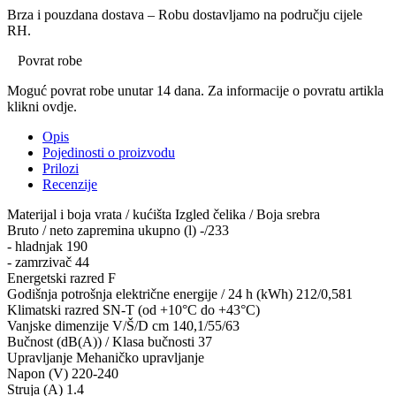
Brza i pouzdana dostava – Robu dostavljamo na području cijele
RH.
Povrat robe
Moguć povrat robe unutar 14 dana. Za informacije o povratu artikla
klikni ovdje.
Opis
Pojedinosti o proizvodu
Prilozi
Recenzije
Materijal i boja vrata / kućišta Izgled čelika / Boja srebra
Bruto / neto zapremina ukupno (l) -/233
- hladnjak 190
- zamrzivač 44
Energetski razred F
Godišnja potrošnja električne energije / 24 h (kWh) 212/0,581
Klimatski razred SN-T (od +10°C do +43°C)
Vanjske dimenzije V/Š/D cm 140,1/55/63
Bučnost (dB(A)) / Klasa bučnosti 37
Upravljanje Mehaničko upravljanje
Napon (V) 220-240
Struja (A) 1.4