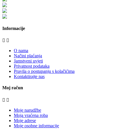
bijela-tehnika.com.hr/miele-web-shop/
bijela-tehnika.com.hr/bora/
moje-kuhinje.hr
Informacije


O nama
Načini plaćanja
Jamstveni uvjeti
Privatnost podataka
Pravila o postupanju s kolačićima
Kontaktirajte nas
Moj račun


Moje narudžbe
Moja vraćena roba
Moje adrese
Moje osobne informacije