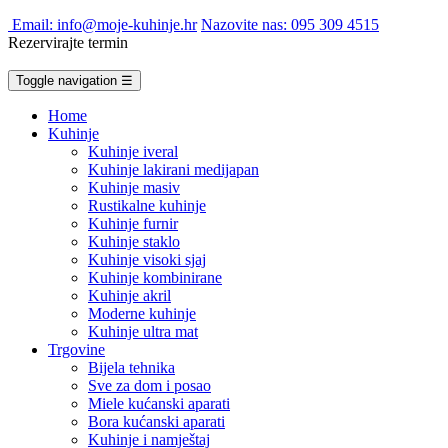
Email: info@moje-kuhinje.hr
Nazovite nas: 095 309 4515
Rezervirajte termin
Toggle navigation
☰
Home
Kuhinje
Kuhinje iveral
Kuhinje lakirani medijapan
Kuhinje masiv
Rustikalne kuhinje
Kuhinje furnir
Kuhinje staklo
Kuhinje visoki sjaj
Kuhinje kombinirane
Kuhinje akril
Moderne kuhinje
Kuhinje ultra mat
Trgovine
Bijela tehnika
Sve za dom i posao
Miele kućanski aparati
Bora kućanski aparati
Kuhinje i namještaj