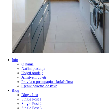
Info
O nama
Načini plaćanja
Uvjeti prodaje
Jamstveni uvjeti
Pravila o postupanju s kolačićima
Cjenik paketne dostave
Blog
Blog - List
Single Post 1
Single Post 2
Single Post 3