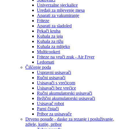
Univerzalne sjeckalice
Uređaji za mljevenje mesa
Aparati za vakumiranje
Friteze
Aparati za sladoled
Pekači kruha
Kuhala za jaja
Kuhala za rižu
Kuhala za mlijeko
Multicookeri
Friteze na vruči zrak - Air Fryer
Ledomati
Čišćenje poda
Uspravni usisavači
Ručni usisavači
Usisavači s vrećicom
Usisavači bez vrećice
Ručni akumulatorski usisavači
Bežični akumulatorski usisavači
Usisavač robot
Parni čistači
Pribor za usisavače
Drveno posuđe - daske za rezanje i posluživanje,
zdjele, kutije, pribor