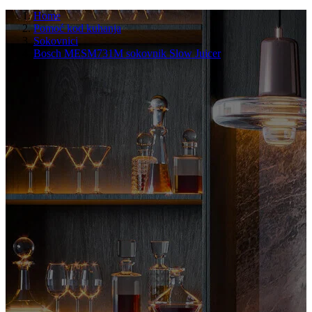
Home
Pomoć kod kuhanja
Sokovnici
Bosch MESM731M sokovnik Slow Juicer