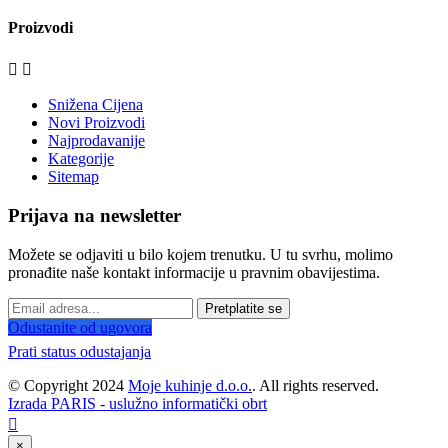
Proizvodi


Snižena Cijena
Novi Proizvodi
Najprodavanije
Kategorije
Sitemap
Prijava na newsletter
Možete se odjaviti u bilo kojem trenutku. U tu svrhu, molimo
pronađite naše kontakt informacije u pravnim obavijestima.
Pretplatite se
Odustanite od ugovora
Prati status odustajanja
© Copyright 2024
Moje kuhinje d.o.o.
. All rights reserved.
Izrada PARIS - uslužno informatički obrt

×