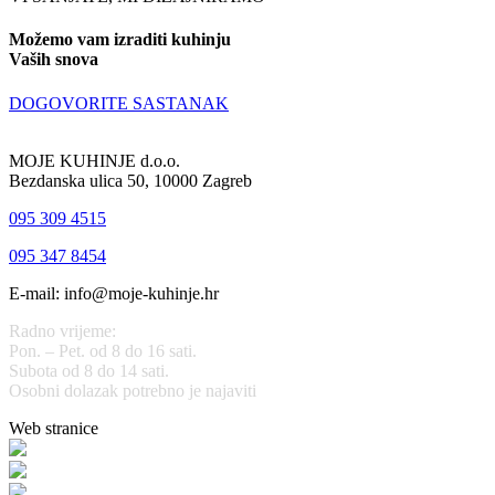
Možemo vam izraditi kuhinju
Vaših snova
DOGOVORITE SASTANAK
MOJE KUHINJE d.o.o.
Bezdanska ulica 50, 10000 Zagreb
095 309 4515
095 347 8454
E-mail: info@moje-kuhinje.hr
Radno vrijeme:
Pon. – Pet. od 8 do 16 sati.
Subota od 8 do 14 sati.
Osobni dolazak potrebno je najaviti
Web stranice
www.stolarijamraz.com
www.stolarija-mraz.hr
bijela-tehnika.com.hr