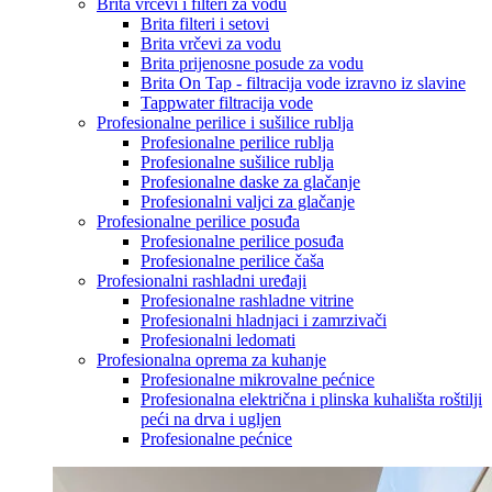
Brita vrčevi i filteri za vodu
Brita filteri i setovi
Brita vrčevi za vodu
Brita prijenosne posude za vodu
Brita On Tap - filtracija vode izravno iz slavine
Tappwater filtracija vode
Profesionalne perilice i sušilice rublja
Profesionalne perilice rublja
Profesionalne sušilice rublja
Profesionalne daske za glačanje
Profesionalni valjci za glačanje
Profesionalne perilice posuđa
Profesionalne perilice posuđa
Profesionalne perilice čaša
Profesionalni rashladni uređaji
Profesionalne rashladne vitrine
Profesionalni hladnjaci i zamrzivači
Profesionalni ledomati
Profesionalna oprema za kuhanje
Profesionalne mikrovalne pećnice
Profesionalna električna i plinska kuhališta roštilji
peći na drva i ugljen
Profesionalne pećnice