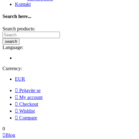
Kontakt
Search here...
Search products:
search
Language:
Currency:
EUR

Prijavite se

My account

Checkout

Wishlist

Compare
0

Blog