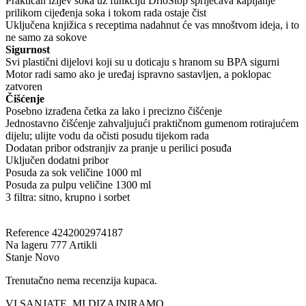
Praktičan izljev soka uz funkciju DrioStop spriječava kapljanje
prilikom cijeđenja soka i tokom rada ostaje čist
Uključena knjižica s receptima nadahnut će vas mnoštvom ideja, i to
ne samo za sokove
Sigurnost
Svi plastični dijelovi koji su u doticaju s hranom su BPA sigurni
Motor radi samo ako je uređaj ispravno sastavljen, a poklopac
zatvoren
Čišćenje
Posebno izrađena četka za lako i precizno čišćenje
Jednostavno čišćenje zahvaljujući praktičnom gumenom rotirajućem
dijelu; ulijte vodu da očisti posudu tijekom rada
Dodatan pribor odstranjiv za pranje u perilici posuđa
Uključen dodatni pribor
Posuda za sok veličine 1000 ml
Posuda za pulpu veličine 1300 ml
3 filtra: sitno, krupno i sorbet
Reference
4242002974187
Na lageru
777 Artikli
Stanje
Novo
Trenutačno nema recenzija kupaca.
VI SANJATE, MI DIZAJNIRAMO