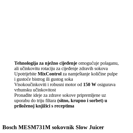
Tehnologija za nježno cijeđenje
omogućuje polaganu,
ali učinkovitu rotaciju za cijeđenje zdravih sokova
Upotrijebite
MixControl
za namještanje količine pulpe
i gustoće bistrog ili gustog soka
Visokoučinkoviti i robusni motor od
150 W
osigurava
vrhunsku učinkovitost
Pronađite ideje za zdrave sokove pripremljene uz
uporabu do triju filtara
(sitno, krupno i sorbet) u
priloženoj knjižici s receptima
Bosch MESM731M sokovnik Slow Juicer