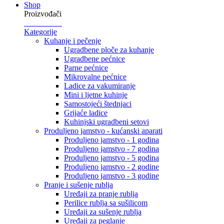
Shop
Proizvođači
Kategorije
Kuhanje i pečenje
Ugradbene ploče za kuhanje
Ugradbene pećnice
Parne pećnice
Mikrovalne pećnice
Ladice za vakumiranje
Mini i ljetne kuhinje
Samostojeći štednjaci
Grijaće ladice
Kuhinjski ugradbeni setovi
Produljeno jamstvo - kućanski aparati
Produljeno jamstvo - 1 godina
Produljeno jamstvo - 7 godina
Produljeno jamstvo - 5 godina
Produljeno jamstvo - 2 godine
Produljeno jamstvo - 3 godine
Pranje i sušenje rublja
Uređaji za pranje rublja
Perilice rublja sa sušilicom
Uređaji za sušenje rublja
Uređaji za peglanje