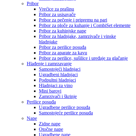
Pribor
Vrećice za prašinu
Pribor za usisavače
Pribor za pečenje i pripremu na pari
Pribor za ploče za kuhanje i CombiSet elemente
Pribor za kuhinjske nape
Pribor za hladnjake, zamrzivače i vinske
hladnjake
Pribor za perilice posuđa
Pribor za aparate za kavu
Pribor za perilice, sušilice i uređaje za glačanje
Hlađenje i zamrzavanje
Samostojeći hladnjaci
Ugradbeni hladnjaci
Podpultni hladnjaci
Hladnjaci za vino
Mini barovi
Zamrzivači i škrinje
Perilice posuđa
Ugradbene perilice posuđa
Samostojeće perilice posuđa
Nape
Zidne nape
Otočne nape
Ugradbene nape