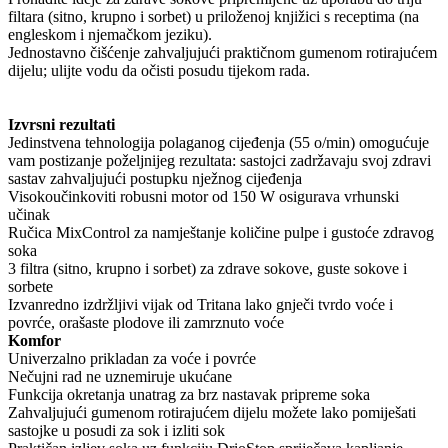
filtara (sitno, krupno i sorbet) u priloženoj knjižici s receptima (na
engleskom i njemačkom jeziku).
Jednostavno čišćenje zahvaljujući praktičnom gumenom rotirajućem
dijelu; ulijte vodu da očisti posudu tijekom rada.
Izvrsni rezultati
Jedinstvena tehnologija polaganog cijeđenja (55 o/min) omogućuje
vam postizanje poželjnijeg rezultata: sastojci zadržavaju svoj zdravi
sastav zahvaljujući postupku nježnog cijeđenja
Visokoučinkoviti robusni motor od 150 W osigurava vrhunski
učinak
Ručica MixControl za namještanje količine pulpe i gustoće zdravog
soka
3 filtra (sitno, krupno i sorbet) za zdrave sokove, guste sokove i
sorbete
Izvanredno izdržljivi vijak od Tritana lako gnječi tvrdo voće i
povrće, orašaste plodove ili zamrznuto voće
Komfor
Univerzalno prikladan za voće i povrće
Nečujni rad ne uznemiruje ukućane
Funkcija okretanja unatrag za brz nastavak pripreme soka
Zahvaljujući gumenom rotirajućem dijelu možete lako pomiješati
sastojke u posudi za sok i izliti sok