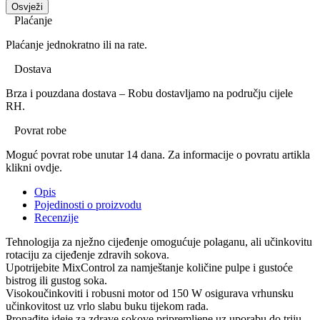
Plaćanje
Plaćanje jednokratno ili na rate.
Dostava
Brza i pouzdana dostava – Robu dostavljamo na području cijele
RH.
Povrat robe
Moguć povrat robe unutar 14 dana. Za informacije o povratu artikla
klikni ovdje.
Opis
Pojedinosti o proizvodu
Recenzije
Tehnologija za nježno cijeđenje omogućuje polaganu, ali učinkovitu
rotaciju za cijeđenje zdravih sokova.
Upotrijebite MixControl za namještanje količine pulpe i gustoće
bistrog ili gustog soka.
Visokoučinkoviti i robusni motor od 150 W osigurava vrhunsku
učinkovitost uz vrlo slabu buku tijekom rada.
Pronađite ideje za zdrave sokove pripremljene uz uporabu do triju