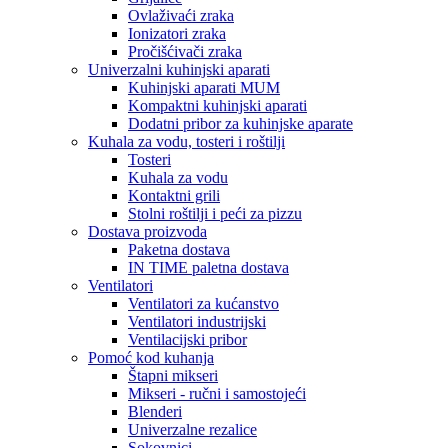
Ovlaživaći zraka
Ionizatori zraka
Pročišćivači zraka
Univerzalni kuhinjski aparati
Kuhinjski aparati MUM
Kompaktni kuhinjski aparati
Dodatni pribor za kuhinjske aparate
Kuhala za vodu, tosteri i roštilji
Tosteri
Kuhala za vodu
Kontaktni grili
Stolni roštilji i peći za pizzu
Dostava proizvoda
Paketna dostava
IN TIME paletna dostava
Ventilatori
Ventilatori za kućanstvo
Ventilatori industrijski
Ventilacijski pribor
Pomoć kod kuhanja
Štapni mikseri
Mikseri - ručni i samostojeći
Blenderi
Univerzalne rezalice
Sokovnici