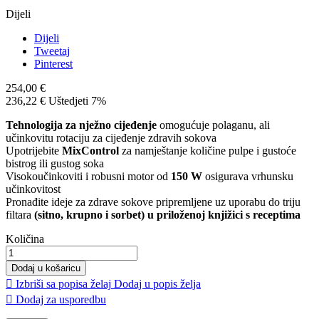
Dijeli
Dijeli
Tweetaj
Pinterest
254,00 €
236,22 €
Uštedjeti 7%
Tehnologija za nježno cijeđenje
omogućuje polaganu, ali
učinkovitu rotaciju za cijeđenje zdravih sokova
Upotrijebite
MixControl
za namještanje količine pulpe i gustoće
bistrog ili gustog soka
Visokoučinkoviti i robusni motor od
150 W
osigurava vrhunsku
učinkovitost
Pronađite ideje za zdrave sokove pripremljene uz uporabu do triju
filtara
(sitno, krupno i sorbet) u priloženoj knjižici s receptima
Količina
Dodaj u košaricu

Izbriši sa popisa želaj
Dodaj u popis želja

Dodaj za usporedbu