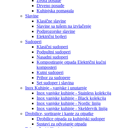
Zebra posuđe
Drveno posuđe
Kuhinjska pomagala
Slavine
Klasične slavine
Slavine sa tušem na izvlačenje
Podprozorske slavine
Električni bojleri
Sudoperi
Klasični sudoperi
Podpultni sudoperi
Nasadni sudoperi
Kompostiranje otpada Električni kućni
komposteri
Kutni sudoperi
Pribor za sudopere
Set sudoper i slavina
Inox Kuhinje - vanjske i unutarnje
Inox vanjske kuhinje - Stainless kolekcija
Inox vanjske kuhinje - Black kolekcija
Inox vanjske kuhinje - Nordic linija
Inox vanjske kuhinje - Skeldervik linija
Drobilice, sortiranje i kante za otpatke
Drobilice otpada za kuhinjski sudoper
Sustavi za odvajanje otpada