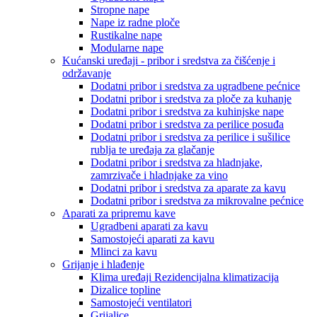
Stropne nape
Nape iz radne ploče
Rustikalne nape
Modularne nape
Kućanski uređaji - pribor i sredstva za čišćenje i
održavanje
Dodatni pribor i sredstva za ugradbene pećnice
Dodatni pribor i sredstva za ploče za kuhanje
Dodatni pribor i sredstva za kuhinjske nape
Dodatni pribor i sredstva za perilice posuđa
Dodatni pribor i sredstva za perilice i sušilice
rublja te uređaja za glačanje
Dodatni pribor i sredstva za hladnjake,
zamrzivače i hladnjake za vino
Dodatni pribor i sredstva za aparate za kavu
Dodatni pribor i sredstva za mikrovalne pećnice
Aparati za pripremu kave
Ugradbeni aparati za kavu
Samostojeći aparati za kavu
Mlinci za kavu
Grijanje i hlađenje
Klima uređaji Rezidencijalna klimatizacija
Dizalice topline
Samostojeći ventilatori
Grijalice